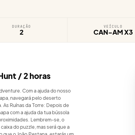
DURAÇÃO
VEÍCULO
2
CAN-AM X3
Hunt / 2 horas
dventure. Com a ajuda do nosso
apa, navegará pelo deserto
. As Ruínas da Torre: Depois de
 mapa com a ajuda da tua bússola
 proximidades. Lembrem-se, o
 caixa do puzzle, mas será que a
o que o João Pestana, estarás um