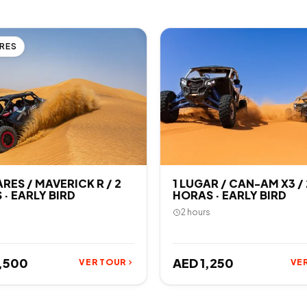
RES
RES / MAVERICK R / 2
1 LUGAR / CAN-AM X3 / 
· EARLY BIRD
HORAS · EARLY BIRD
2 hours
,500
AED 1,250
VER TOUR
VE