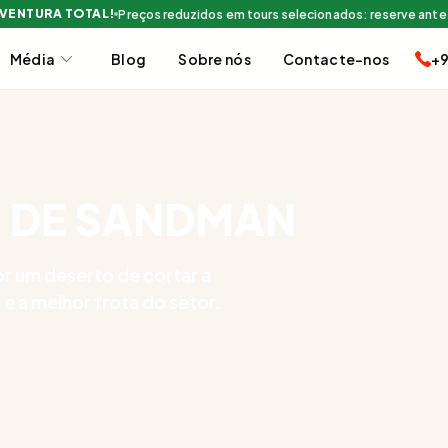
AVENTURA TOTAL!
Preços reduzidos em tours selecionados: reserve ante
Média
Blog
Sobre nós
Contacte-nos
+9
 DE SANDMAN
 um deserto de cortar a
 a melhor frota do setor.