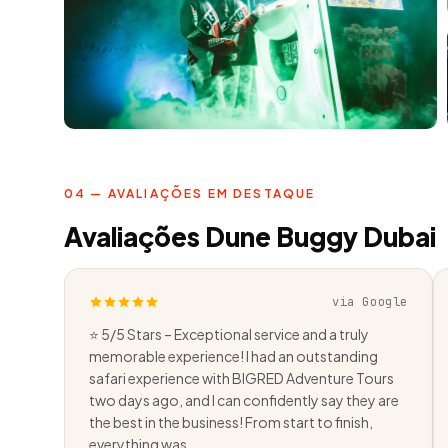
04 — AVALIAÇÕES EM DESTAQUE
Avaliações Dune Buggy Dubai
via Google
⭐ 5/5 Stars – Exceptional service and a truly
memorable experience! I had an outstanding
safari experience with BIGRED Adventure Tours
two days ago, and I can confidently say they are
the best in the business! From start to finish,
everything was…