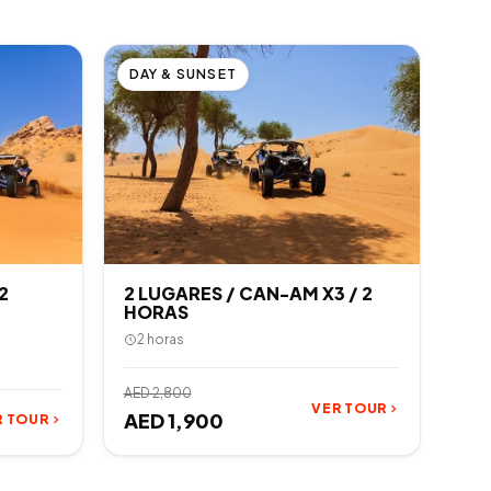
DAY & SUNSET
2
2 LUGARES / CAN-AM X3 / 2
HORAS
2 horas
AED 2,800
VER TOUR
AED 1,900
R TOUR