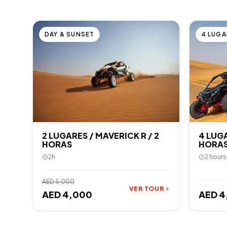
DAY & SUNSET
4 LUGA
2 LUGARES / MAVERICK R / 2
4 LUGA
HORAS
HORAS 
2h
2 hours
AED 5,000
VER TOUR
AED 4,000
AED 4