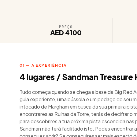
PREÇO
AED 4100
01 — A EXPERIÊNCIA
4 lugares / Sandman Treasure 
Tudo começa quando se chega à base da Big Red A
guia experiente, uma bússola e um pedaço do seu m
intocado de Margham em busca da sua primeira pista
encontrares as Ruínas da Torre, terás de decifrar o
para descobrires a tua próxima pista escondida nas
Sandman não terá facilitado isto. Podes encontrar a
consegues abrir? Se conseguires ser mais esperto d