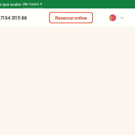
Ver tours
s que acabe.
71 54 311 11 88
Reservar online