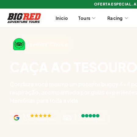
OFERTA ESPECIAL. 
Inicio
Tours
Racing
Travelers' Choice
CAÇA AO TESOURO
Conduza você mesmo um potente buggy 4x4 por
respiração, acompanhado por guias experientes e
Memórias para toda a vida.
5.0
5.0
10,600 avaliações
7,058 avaliações