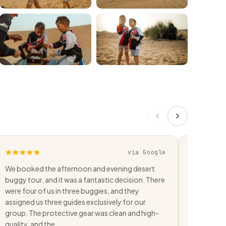
via Google
We booked the afternoon and evening desert
Our instru
buggy tour, and it was a fantastic decision. There
great! The
were four of us in three buggies, and they
welcoming
assigned us three guides exclusively for our
booking wi
group. The protective gear was clean and high-
incredible
quality, and the…
advise- I’