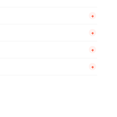
+
+
+
+