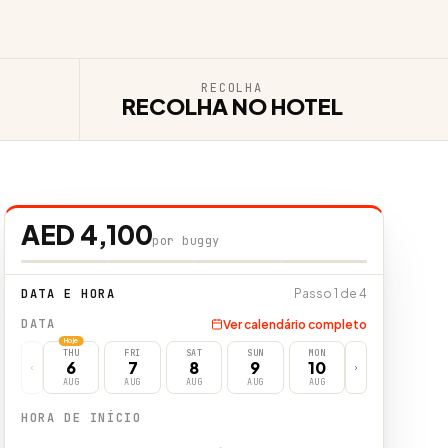
RECOLHA
RECOLHA NO HOTEL
AED 4,100
por buggy
DATA E HORA
Passo 1 de 4
DATA
Ver calendário completo
Hoje
THU
FRI
SAT
SUN
MON
6
7
8
9
10
AUG
AUG
AUG
AUG
AUG
HORA DE INÍCIO