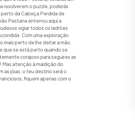
a resolverem o puzzle, poderás
ra perto da Cabeça Perdida de
oão Pestana enterrou aqui a
pudesse vigiar todos os ladrões
 escondida. Com uma exploração
o mais perto de lhe deitar a mão.
se que se está perto quando se
temente corajoso para seguires as
u! Mas atenção à maldição do
as jóias, o teu destino será o
ananciosos, fiquem apenas com o