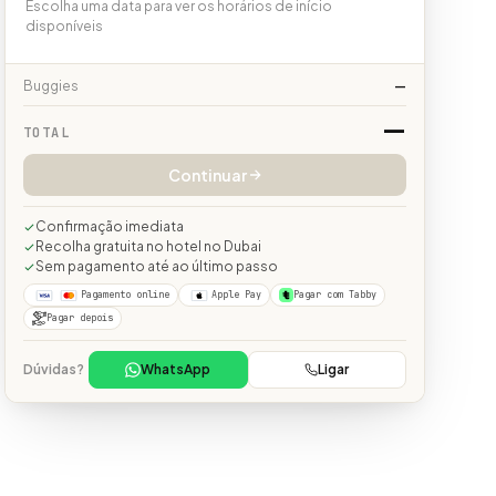
Escolha uma data para ver os horários de início
disponíveis
Buggies
—
—
TOTAL
Continuar
Confirmação imediata
Recolha gratuita no hotel no Dubai
Sem pagamento até ao último passo
Pagamento online
Apple Pay
Pagar com Tabby
Pagar depois
Dúvidas?
WhatsApp
Ligar