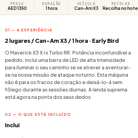
PREÇO
DURAÇÃO
VEÍCULO
RECOLHA
AED 1350
1 hora
Can-Am X3
Recolha no hote
01 — A EXPERIÊNCIA
2 lugares / Can-Am X3 / 1 hora · Early Bird
O Maverick X3 X rs Turbo RR. Potência inconfundível a
pedido, inclui uma barra de LED de alta intensidade
para iluminar o seu caminho se se atrever a aventurar-
se na nossa missão de ataque noturno. Esta máquina
não é para os fracos de coração e deixá-lo-á sem
fôlego durante as sessões diurnas. A lenda suprema
está agora na ponta dos seus dedos.
02 — O QUE ESTÁ INCLUÍDO
Inclui