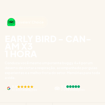
Travelers' Choice
EARLY BIRD - CAN-
AM X3
1 HORA
Conduza você mesmo um potente buggy 4x4 por um
deserto de cortar a respiração, acompanhado por guias
experientes e a melhor frota do setor. Memórias para toda
a vida.
5.0
5.0
7,058 avaliações
10,600 avaliações