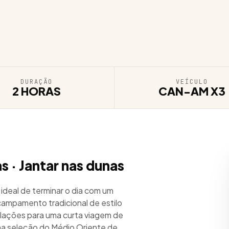
DURAÇÃO
VEÍCULO
2 HORAS
CAN-AM X3
s · Jantar nas dunas
 ideal de terminar o dia com um
ampamento tradicional de estilo
alações para uma curta viagem de
uma seleção do Médio Oriente de