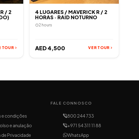
R / 2
4 LUGARES / MAVERICK R / 2
ADO)
HORAS · RAID NOTURNO
2 hours
AED 4,500
R TOUR
VER TOUR
FALE CONNOSCO
 e condições
800 244 733
lso e anulação
+971 54 311 11 88
a de Privacidade
WhatsApp