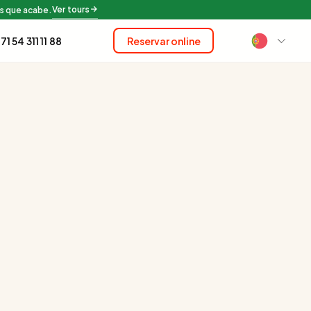
Ver tours
s que acabe.
71 54 311 11 88
Reservar online