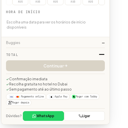
AUG
AUG
AUG
AUG
AUG
HORA DE INÍCIO
Escolha uma data para ver os horários de início
disponíveis
Buggies
—
—
TOTAL
Continuar
Confirmação imediata
Recolha gratuita no hotel no Dubai
Sem pagamento até ao último passo
Pagamento online
Apple Pay
Pagar com Tabby
Pagar depois
Dúvidas?
WhatsApp
Ligar