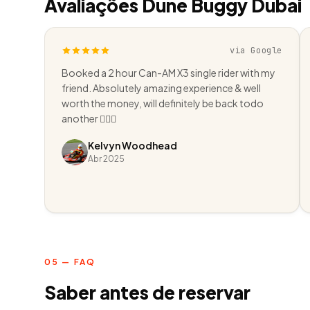
Avaliações Dune Buggy Dubai
via Google
Booked a 2 hour Can-AM X3 single rider with my
friend. Absolutely amazing experience & well
worth the money, will definitely be back todo
another 👌🏻😎
Kelvyn Woodhead
Abr 2025
05 — FAQ
Saber antes de reservar