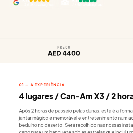
5.0
5.0
10,600 avaliações
7,058 avaliações
PREÇO
AED 4400
01 — A EXPERIÊNCIA
4 lugares / Can-Am X3 / 2 hora
Após 2 horas de passeio pelas dunas, esta é a forma
jantar mágico e memorável e entretenimento num ac
beduíno no deserto. Será recolhido nas nossas inst
carro para um banquete sob as estrelas que inclui 