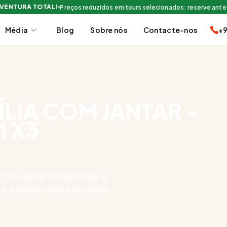
AVENTURA TOTAL!
Preços reduzidos em tours selecionados: reserve ante
Média
Blog
Sobre nós
Contacte-nos
+9
LIA COM JANTAR -
M X3
 um deserto de cortar a
 a melhor frota do setor.