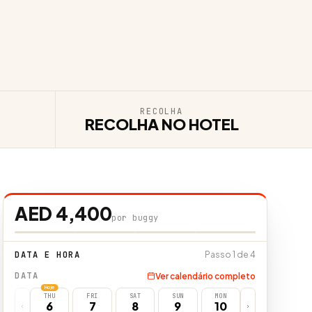
RECOLHA
RECOLHA NO HOTEL
AED 4,400
por buggy
DATA E HORA
Passo 1 de 4
DATA
Ver calendário completo
Hoje
THU
FRI
SAT
SUN
MON
6
7
8
9
10