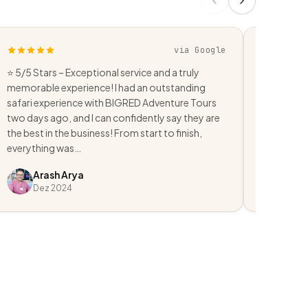
via Google
⭐ 5/5 Stars – Exceptional service and a truly
We booked
memorable experience! I had an outstanding
buggy tour
safari experience with BIGRED Adventure Tours
were four 
two days ago, and I can confidently say they are
assigned u
the best in the business! From start to finish,
group. The
everything was…
quality, a
Arash Arya
Javi
Dez 2024
Ago 