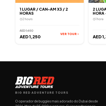
1 LUGAR / CAN-AM X3 / 2
2 LUGA
HORAS
HORA ·
2 hours
1 hora
AED 1,650
VER TOUR
AED 1,250
AED 1
BIG RED ADVENTURE TOURS
O operador de buggies mais adorado do Dubai desde
2016. Mais de 95.000 aventuras. Guias profissionais.