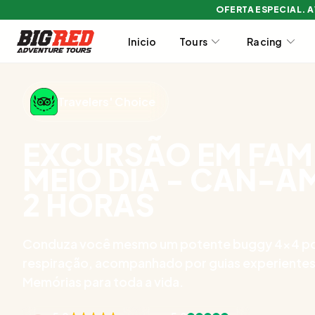
OFERTA ESPECIAL. 
Inicio
Tours
Racing
Travelers' Choice
EXCURSÃO EM FAMÍ
MEIO DIA - CAN-A
2 HORAS
Conduza você mesmo um potente buggy 4x4 por
respiração, acompanhado por guias experientes e
Memórias para toda a vida.