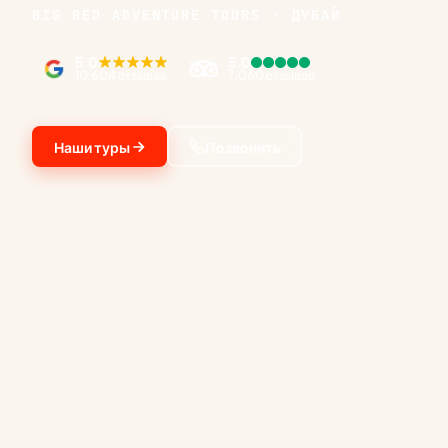
BIG RED ADVENTURE TOURS · ДУБАЙ
5.0
5.0
10,604 отзывов
7,060 отзывов
Наши туры
Позвонить