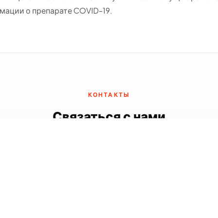
мации о препарате COVID-19.
КОНТАКТЫ
Связаться с нами
 удобный канал связи - отвечаем в течение часа в рабоч