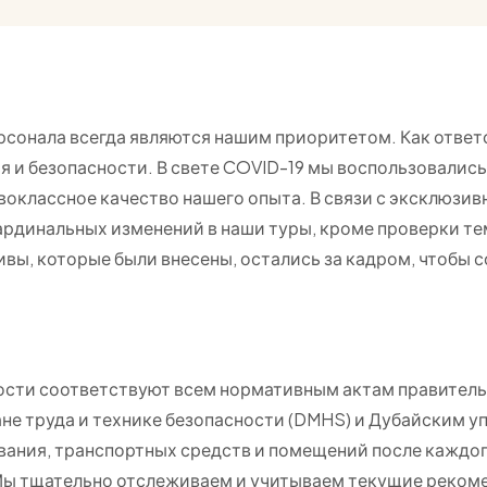
ерсонала всегда являются нашим приоритетом. Как отве
 и безопасности. В свете COVID-19 мы воспользовалис
рвоклассное качество нашего опыта. В связи с эксклюзи
кардинальных изменений в наши туры, кроме проверки т
ивы, которые были внесены, остались за кадром, чтобы 
ности соответствуют всем нормативным актам правител
е труда и технике безопасности (DMHS) и Дубайским у
ания, транспортных средств и помещений после каждого
Мы тщательно отслеживаем и учитываем текущие реком