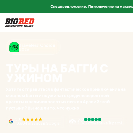
Спецпредложение. Приключение на макси
Travelers' Choice
2026
ТУРЫ НА БАГГИ С
УЖИНОМ
Хотите отправиться в фантастическое приключение на
мощном багги и поужинать среди невероятной
красоты и величия золотых песков Аравийской
пустыни? Вы нашли то, что нужно.
5.0
5.0
7,062 отзывов на Tripadvisor
10,604 отзывов в Google