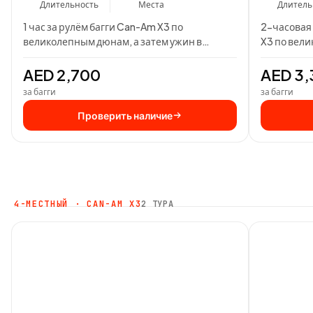
Длительность
Места
Длитель
1 час за рулём багги Can-Am X3 по
2-часовая 
великолепным дюнам, а затем ужин в
X3 по вели
бедуинском лагере…
бедуинско
AED 2,700
AED 3,
за багги
за багги
Проверить наличие
4-МЕСТНЫЙ · CAN-AM X3
2 ТУРА