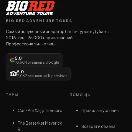
BIG RED ADVENTURE TOURS
Самый популярный оператор багги-туров в Дубае с
2016 года. 95 000+ приключений.
Профессиональные гиды.
5.0
10,604 отзывов в Google
5.0
7,062 отзывов на Tripadvisor
ТУРЫ
ПОМОЩЬ
Can-Am X3 для одного
Правила и условия
The Berserker Maverick
Возврат и отмена
R