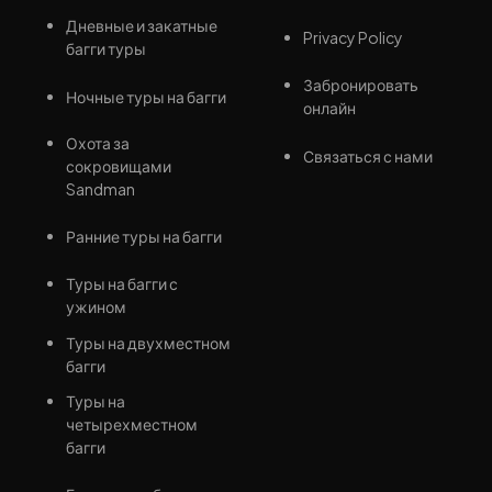
Дневные и закатные
Privacy Policy
багги туры
Забронировать
Ночные туры на багги
онлайн
Охота за
Связаться с нами
сокровищами
Sandman
Ранние туры на багги
Туры на багги с
ужином
Туры на двухместном
багги
Туры на
четырехместном
багги