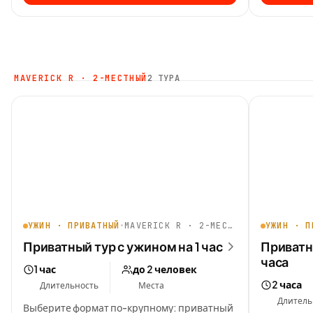
MAVERICK R · 2-МЕСТНЫЙ
2 ТУРА
УЖИН · ПРИВАТНЫЙ
•
MAVERICK R · 2-МЕСТНЫЙ
УЖИН · П
Приватный тур с ужином на 1 час
Приватн
часа
1 час
до 2 человек
2 часа
Длительность
Места
Длитель
Выберите формат по-крупному: приватный