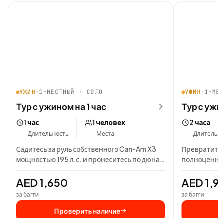
УЖИН
•
1-МЕСТНЫЙ · СОЛО
УЖИН
•
1-М
Тур с ужином на 1 час
Тур с уж
1 час
1 человек
2 часа
Длительность
Места
Длитель
Садитесь за руль собственного Can-Am X3
Превратите
мощностью 195 л.с. и пронеситесь по дюнам
полноценн
Big Red, а…
рулём 195 
AED 1,650
AED 1,
за багги
за багги
Проверить наличие