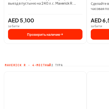
выезд в пустыню на 240 л.с. Maverick R.
Сделайте 
Покорите Big Red в…
часовая по
собственн
AED 5,100
AED 6,
за багги
за багги
Проверить наличие
MAVERICK R · 4-МЕСТНЫЙ
2 ТУРА