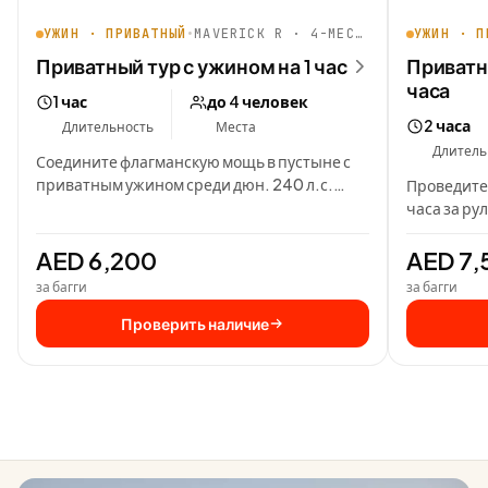
УЖИН · ПРИВАТНЫЙ
•
MAVERICK R · 4-МЕСТНЫЙ
УЖИН · П
Приватный тур с ужином на 1 час
Приватн
часа
1 час
до 4 человек
2 часа
Длительность
Места
Длитель
Соедините флагманскую мощь в пустыне с
приватным ужином среди дюн. 240 л.с.
Проведите
Maverick R 4-Seater дарит…
часа за рул
приватны
AED 6,200
AED 7,
за багги
за багги
Проверить наличие