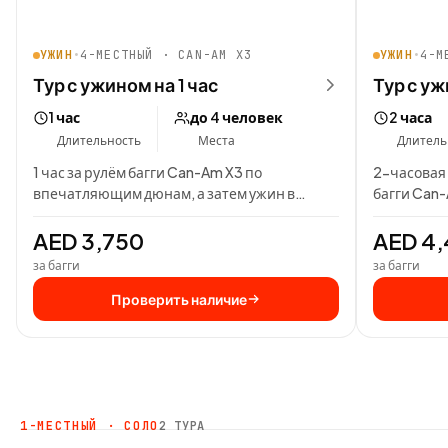
УЖИН
•
4-МЕСТНЫЙ · CAN-AM X3
УЖИН
•
4-М
Тур с ужином на 1 час
Тур с уж
1 час
до 4 человек
2 часа
Длительность
Места
Длитель
1 час за рулём багги Can-Am X3 по
2-часовая 
впечатляющим дюнам, а затем ужин в
багги Can
бедуинском лагере…
дюнам, а з
AED 3,750
AED 4
за багги
за багги
Проверить наличие
1-МЕСТНЫЙ · СОЛО
2 ТУРА