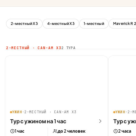
2-местный X3
4-местный X3
1-местный
Maverick R
2-МЕСТНЫЙ · CAN-AM X3
2 ТУРА
УЖИН
•
2-МЕСТНЫЙ · CAN-AM X3
УЖИН
•
2-М
Тур с ужином на 1 час
Тур с уж
1 час
до 2 человек
2 часа