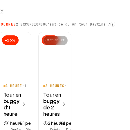
?
JOURNÉE
2 EXCURSIONS
Qu'est-ce qu'un tour Daytime ?
?
−26%
−24%
BEST SELLER
1 HEURE
•
1 PLACE · SOLO
2 HEURES
•
1 PLACE · SOLO
Tour en
Tour en
buggy
buggy
d'1
de 2
heure
heures
1 heure
1 personne
2 heures
1 personne
Durée
Places
Durée
Places