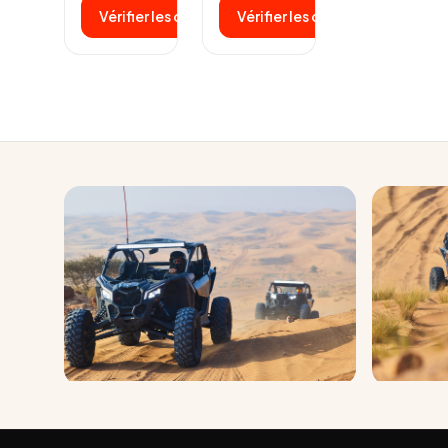
dunes de
complète :
Vérifier les disponibilités
Vérifier les disponibilités
Big Red,
deux heures
puis…
au volant…