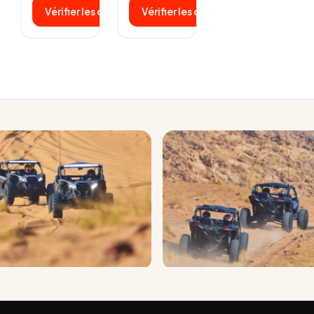
volant d’un
propre
Vérifier les disponibilités
Vérifier les disponibilités
Can-Am X3
Can-Am X3
de…
de 195…