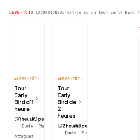
LÈVE-TÔT
2 EXCURSIONS
Qu'est-ce qu'un tour Early Bird ?
LÈVE-TÔT
•
1 PLACE · SOLO
LÈVE-TÔT
•
1 PLACE · SOLO
Tour
Tour
Early
Early
Bird d'1
Bird de
heure
2
heures
1 heure
1 personne
2 heures
1 personne
Durée
Places
Durée
Places
Attaquez