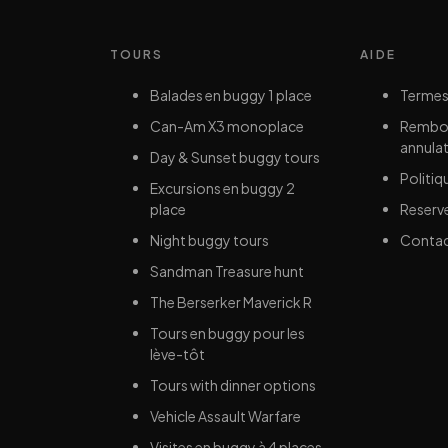
TOURS
AIDE
Balades en buggy 1 place
Termes
Can-Am X3 monoplace
Rembo
annula
Day & Sunset buggy tours
Politiq
Excursions en buggy 2
place
Reserv
Night buggy tours
Conta
Sandman Treasure hunt
The Berserker Maverick R
Tours en buggy pour les
lève-tôt
Tours with dinner options
Vehicle Assault Warfare
Visites en buggy à 4 places