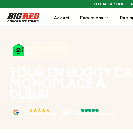
OFFRE SPéCIALE. 
Accueil
Excursions
Racin
Travelers' Choice
2026
TOUR EN BUGGY C
MONOPLACE À
DUBAÏ
5.0
5.0
10,604 avis Google
7,060 avis Tripadvisor