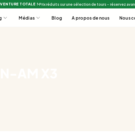
AVENTURE TOTALE !
Prix réduits sur une sélection de tours - réservez avant
g
Médias
Blog
A propos de nous
Nous c
AN-AM X3