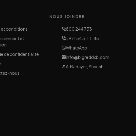
NOUS JOINDRE
 et conditions
800 244 733
ursement et
+971 54 311 11 88
tion
WhatsApp
ue de confidentialité
info@bigreddxb.com
e
Al Badayer, Sharjah
ctez-nous