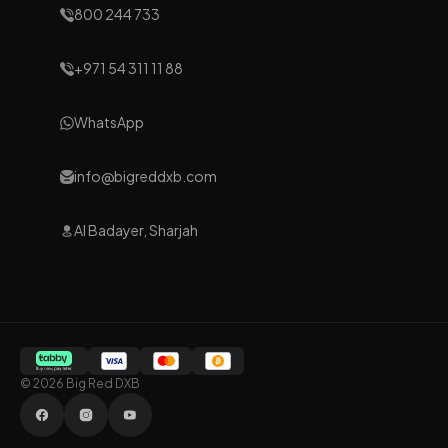
800 244 733
+971 54 311 11 88
WhatsApp
info@bigreddxb.com
Al Badayer, Sharjah
© 2026 Big Red DXB