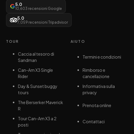
5.0
10,603 recensioni Google
5.0
7,059 recensioni Tripadvisor
TOUR
AIUTO
Caccia al tesoro di
Termini e condizioni
Sandman
Can-Am X3 Single
Rimborso e
Rider
cancellazione
Day & Sunset buggy
Informativa sulla
tours
privacy
The Berserker Maverick
Prenota online
R
Tour Can-Am X3 a 2
Contattaci
posti