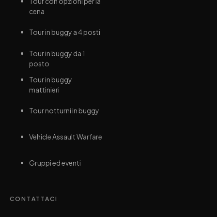
Tour con opzioni per la
cena
Tour in buggy a 4 posti
Tour in buggy da 1
posto
Tour in buggy
mattinieri
Tour notturni in buggy
Vehicle Assault Warfare
Gruppi ed eventi
CONTATTACI