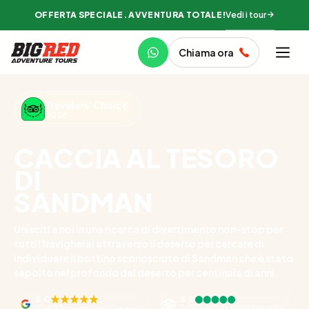
Vedi i tour
OFFERTA SPECIALE. AVVENTURA TOTALE!
Chiama ora
Travelers' Choice
2026
CACCIA AL TESORO
DI
SANDMAN
Unisciti a noi in una ricerca di divertimento non-stop per
tutti! Navigherai attraverso il deserto per cercare di
individuare il bottino sconosciuto di Sandman che è stato
sepolto nel profondo del deserto per centinaia di anni.
5.0
5.0
7,059 recensioni Tripadvisor
10,603 recensioni Google