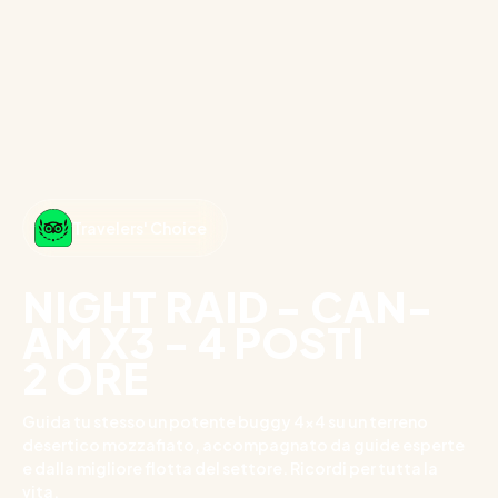
Travelers' Choice
NIGHT RAID - CAN-
AM X3 - 4 POSTI
2 ORE
Guida tu stesso un potente buggy 4x4 su un terreno
desertico mozzafiato, accompagnato da guide esperte
e dalla migliore flotta del settore. Ricordi per tutta la
vita.