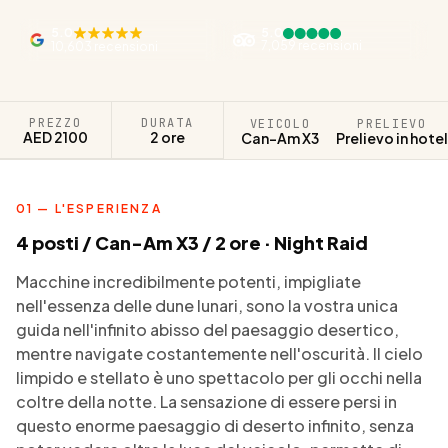
5.0
5.0
7,059 recensioni
10,603 recensioni
PREZZO
DURATA
VEICOLO
PRELIEVO
AED 2100
2 ore
Can-Am X3
Prelievo in hotel
01 — L'ESPERIENZA
4 posti / Can-Am X3 / 2 ore · Night Raid
Macchine incredibilmente potenti, impigliate
nell'essenza delle dune lunari, sono la vostra unica
guida nell'infinito abisso del paesaggio desertico,
mentre navigate costantemente nell'oscurità. Il cielo
limpido e stellato è uno spettacolo per gli occhi nella
coltre della notte. La sensazione di essere persi in
questo enorme paesaggio di deserto infinito, senza