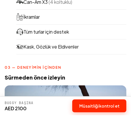
Can-Am X3
(4 koltuklu)
İkramlar
Tüm turlar için destek
Kask, Gözlük ve Eldivenler
03 — DENEYIMIN IÇINDEN
Sürmeden önce izleyin
BUGGY BAŞINA
Müsaitliği kontrol et
AED 2100