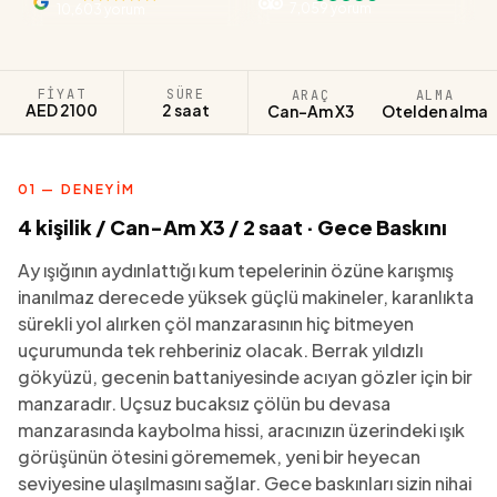
7,059 yorum
10,603 yorum
FIYAT
SÜRE
ARAÇ
ALMA
AED 2100
2 saat
Can-Am X3
Otelden alma
01 — DENEYIM
4 kişilik / Can-Am X3 / 2 saat · Gece Baskını
Ay ışığının aydınlattığı kum tepelerinin özüne karışmış
inanılmaz derecede yüksek güçlü makineler, karanlıkta
sürekli yol alırken çöl manzarasının hiç bitmeyen
uçurumunda tek rehberiniz olacak. Berrak yıldızlı
gökyüzü, gecenin battaniyesinde acıyan gözler için bir
manzaradır. Uçsuz bucaksız çölün bu devasa
manzarasında kaybolma hissi, aracınızın üzerindeki ışık
görüşünün ötesini görememek, yeni bir heyecan
seviyesine ulaşılmasını sağlar. Gece baskınları sizin nihai