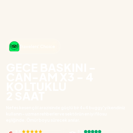
Travelers' Choice
GECE BASKINI -
CAN-AM X3 - 4
KOLTUKLU
2 SAAT
Nefes kesen çöl arazisinde güçlü bir 4x4 buggy'yi kendiniz
kullanın - uzman rehberler ve sektörün en iyi filosu
eşliğinde. Ömür boyu sürecek anılar.
5.0
5.0