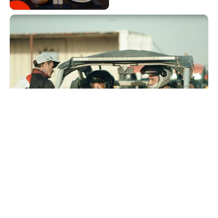
İLETIŞIM
Bizimle iletişime geçmekten çekinmeyin