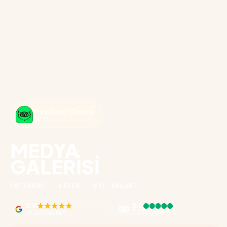
Travelers' Choice
2026
MEDYA
GALERISI
FOTOĞRAF · VİDEO · ÇÖL ANLARI
5.0
5.0
7,058 yorum
10,600 yorum