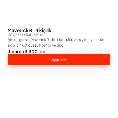
Maverick R · 4 kişilik
1-2 saat
4 koltuk
Amiral gemisi Maverick R, dört koltuklu versiyonuyla - tüm
ekip için üst düzey konfor ve güç.
itibaren 3,300
AED
Ayarla