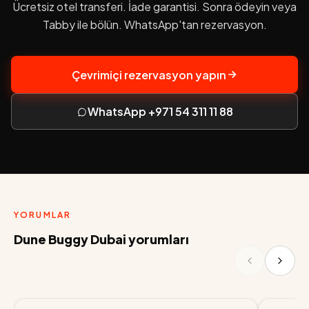
Ücretsiz otel transferi. İade garantisi. Sonra ödeyin veya
Tabby ile bölün. WhatsApp'tan rezervasyon.
Çevrimiçi rezervasyon yapın
WhatsApp +971 54 311 11 88
YORUMLAR
Dune Buggy Dubai yorumları