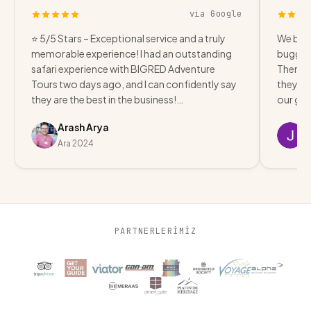
via Google
⭐ 5/5 Stars – Exceptional service and a truly
We boo
memorable experience! I had an outstanding
buggy t
safari experience with BIGRED Adventure
There w
Tours two days ago, and I can confidently say
they as
they are the best in the business!…
our gro
Arash Arya
J
Ara 2024
A
PARTNERLERİMİZ