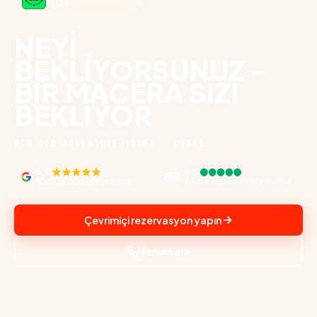
2026
NEYI
BEKLIYORSUNUZ -
BIR MACERA SIZI
BEKLIYOR
BIG RED ADVENTURE TOURS · DUBAİ
5.0
5.0
7,059 Tripadvisor yorumu
10,603 Google yorumu
Çevrimiçi rezervasyon yapın
Hemen ara