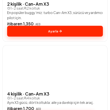
2 kişilik · Can-Am X3
1-2 saat
2 koltuk
En popüler buggy’miz: turbo Can-Am X3; sürücü ve yardımcı
pilot için.
itibaren 1,350
AED
Ayarla
4 kişilik · Can-Am X3
1-2 saat
4 koltuk
Aynı X3 gücü, dört koltukla: aile ya da ekip için tek araç.
itibaren 1,700
AED