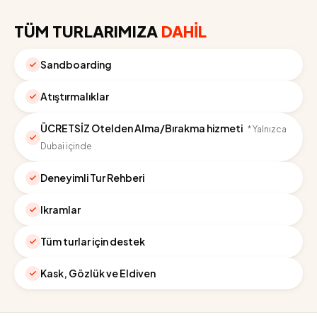
TÜM TURLARIMIZA
DAHİL
Sandboarding
Atıştırmalıklar
ÜCRETSİZ Otelden Alma/Bırakma hizmeti
* Yalnızca
Dubai içinde
Deneyimli Tur Rehberi
Ikramlar
Tüm turlar için destek
Kask, Gözlük ve Eldiven