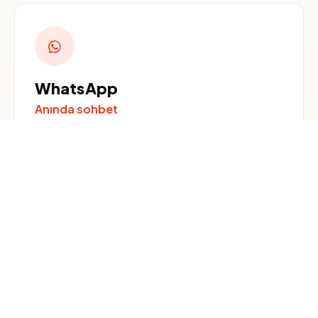
WhatsApp
Anında sohbet
1 SAAT IÇINDE YANIT
E-posta
info@bigreddxb.com
FATURALAR VE GRUPLAR IÇIN