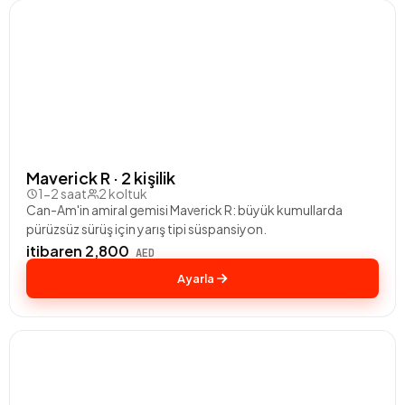
Maverick R · 2 kişilik
1-2 saat
2 koltuk
Can-Am'in amiral gemisi Maverick R: büyük kumullarda
pürüzsüz sürüş için yarış tipi süspansiyon.
itibaren 2,800
AED
Ayarla